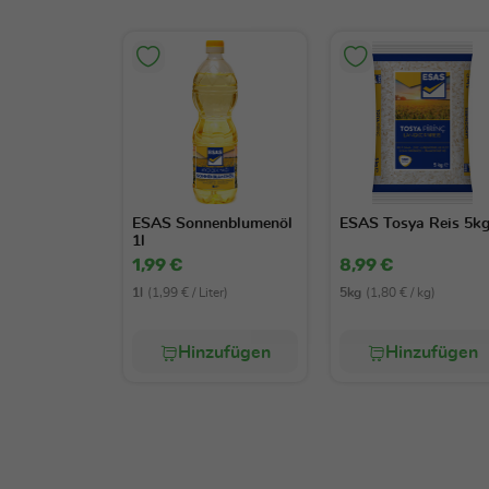
ESAS Sonnenblumenöl
ESAS Tosya Reis 5k
1l
1,99 €
8,99 €
1l
(1,99 € / Liter)
5kg
(1,80 € / kg)
Hinzufügen
Hinzufügen