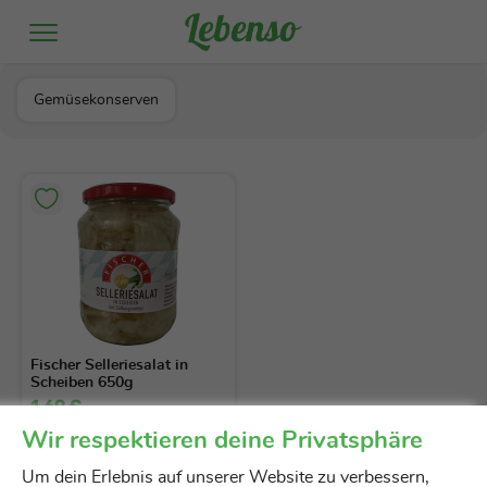
Fischer
Gemüsekonserven
Fischer Selleriesalat in
Scheiben 650g
1,69 €
650g
(2,60 € / kg)
Wir respektieren deine Privatsphäre
Um dein Erlebnis auf unserer Website zu verbessern,