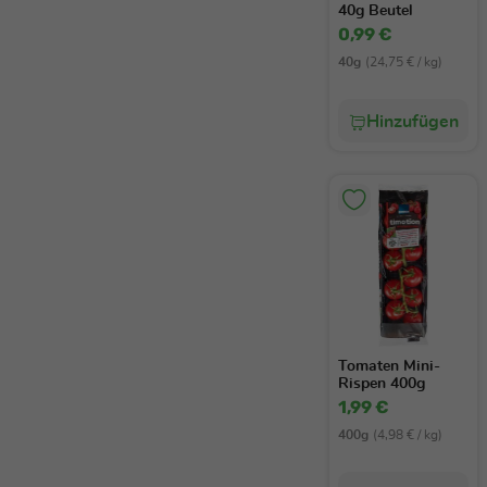
40g Beutel
0,99 €
40g
(24,75 € / kg)
Hinzufügen
Tomaten Mini-
Rispen 400g
1,99 €
400g
(4,98 € / kg)