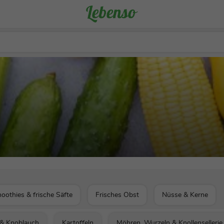
oothies & frische Säfte
Frisches Obst
Nüsse & Kerne
 & Knoblauch
Kartoffeln
Möhren, Wurzeln & Knollensellerie