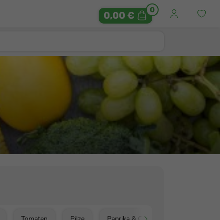
0
0,00 €
Tomaten
Pilze
Paprika & Chili
Salate & Kräute