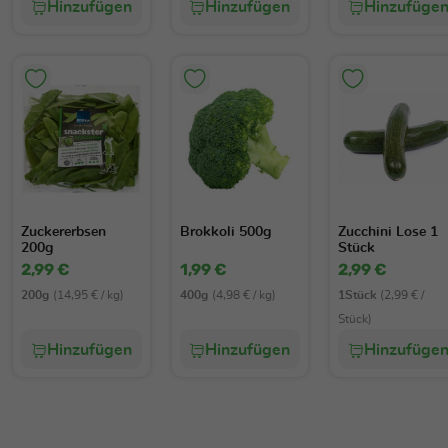
Hinzufügen
Hinzufügen
Hinzufüge
Zuckererbsen
Brokkoli 500g
Zucchini Lose 1
200g
Stück
2,99 €
1,99 €
2,99 €
200g
(14,95 € / kg)
400g
(4,98 € / kg)
1Stück
(2,99 € /
Stück)
Hinzufügen
Hinzufügen
Hinzufüge