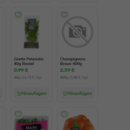
Glatte Petersilie
Champignons
40g Beutel
Braun 400g
0,99 €
2,39 €
40g
(24,75 € / kg)
400g
(5,98 € / kg)
n
Hinzufügen
Hinzufügen