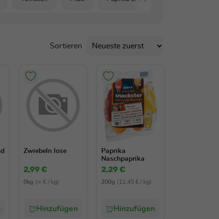
Sortieren
nd
Zwiebeln lose
Paprika
Naschpaprika
200g
2,99 €
2,29 €
0kg
(∞ € / kg)
200g
(11,45 € / kg)
n
Hinzufügen
Hinzufügen