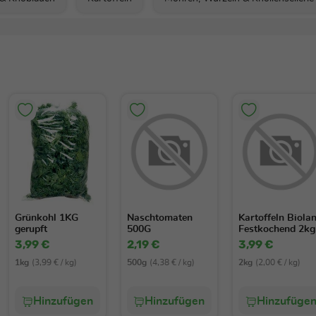
Grünkohl 1KG
Naschtomaten
Kartoffeln Biola
gerupft
500G
Festkochend 2kg
3,99 €
2,19 €
3,99 €
1kg
(3,99 € / kg)
500g
(4,38 € / kg)
2kg
(2,00 € / kg)
Hinzufügen
Hinzufügen
Hinzufüge