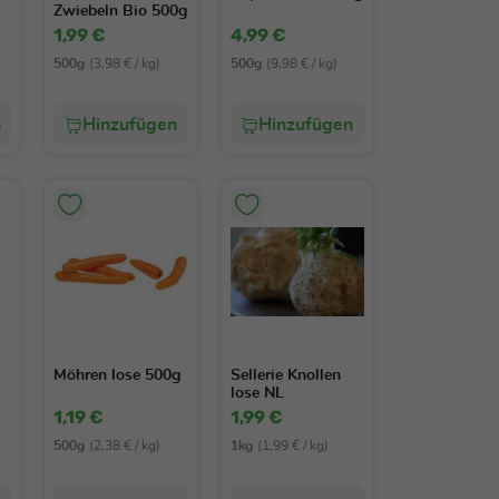
Zwiebeln Bio 500g
1,99 €
4,99 €
500g
(3,98 € / kg)
500g
(9,98 € / kg)
n
Hinzufügen
Hinzufügen
Möhren lose 500g
Sellerie Knollen
lose NL
1,19 €
1,99 €
500g
(2,38 € / kg)
1kg
(1,99 € / kg)