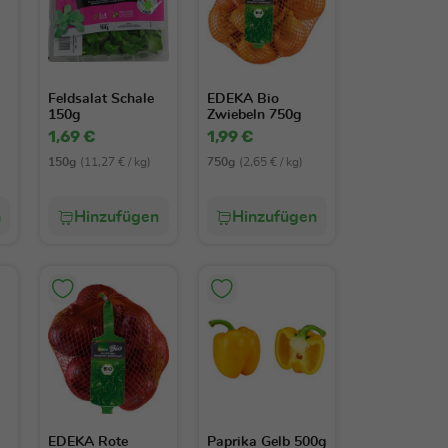
Feldsalat Schale
EDEKA Bio
150g
Zwiebeln 750g
1,69 €
1,99 €
150g
(11,27 € / kg)
750g
(2,65 € / kg)
n
Hinzufügen
Hinzufügen
EDEKA Rote
Paprika Gelb 500g