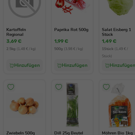
Kartoffeln
Paprika Rot 500g
Salat Eisberg 1
Regional
Stück
3,69 €
1,99 €
1,49 €
2.5kg
(1,48 € / kg)
500g
(3,98 € / kg)
1Stück
(1,49 € /
Stück)
Hinzufügen
Hinzufügen
Hinzufüge
Zwiebeln 500g
Dill 25g Beutel
Möhren Bio 1kg