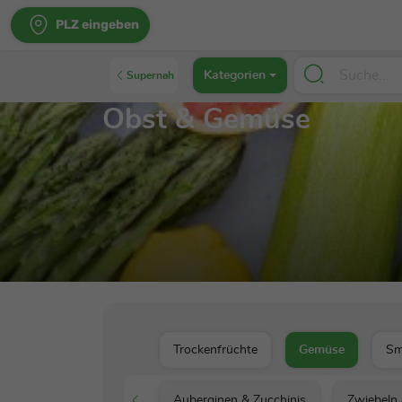
PLZ eingeben
Kategorien
Supernah
Obst & Gemüse
Trockenfrüchte
Gemüse
Sm
Auberginen & Zucchinis
Zwiebeln