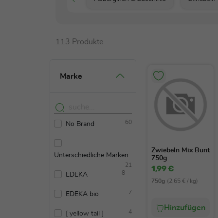
113 Produkte
Marke
60
No Brand
Zwiebeln Mix Bunt
Unterschiedliche Marken
750g
21
1,99 €
8
EDEKA
750g
(2,65 € / kg)
7
EDEKA bio
Hinzufügen
4
[ yellow tail ]