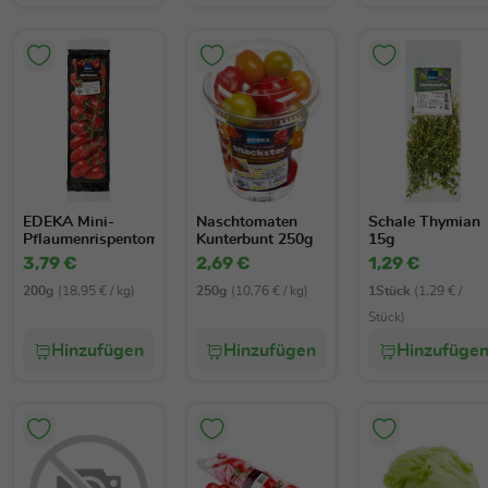
EDEKA Mini-
Naschtomaten
Schale Thymian
Pflaumenrispentomaten
Kunterbunt 250g
15g
200g
3,79 €
2,69 €
1,29 €
200g
(18,95 € / kg)
250g
(10,76 € / kg)
1Stück
(1,29 € /
Stück)
Hinzufügen
Hinzufügen
Hinzufüge