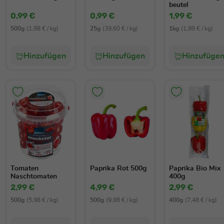
beutel
0,99 €
0,99 €
1,99 €
500g
(1,98 € / kg)
25g
(39,60 € / kg)
1kg
(1,99 € / kg)
Hinzufügen
Hinzufügen
Hinzufüge
Tomaten
Paprika Rot 500g
Paprika Bio Mix
Naschtomaten
400g
500g
2,99 €
4,99 €
2,99 €
500g
(5,98 € / kg)
500g
(9,98 € / kg)
400g
(7,48 € / kg)