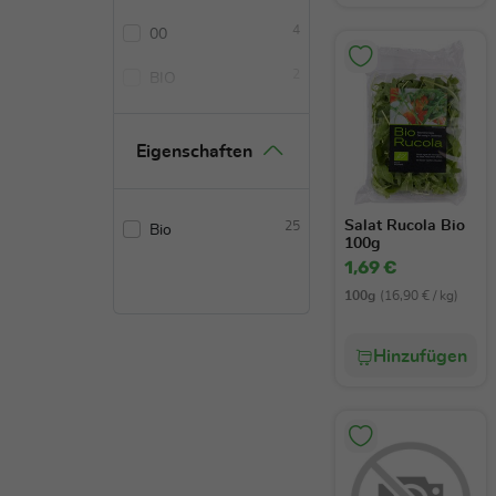
4
00
2
BIO
1
ALBAFRUIT
Eigenschaften
1
Dreppen
1
Duart
Salat Rucola Bio
25
Bio
100g
1
Eusterbrock
1,69 €
1
100g
(16,90 € / kg)
G's Naturally Fresh
1
GUT&GÜNSTIG
Hinzufügen
1
HUERCASA